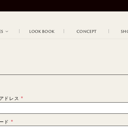
NEW ARRIVAL｜新作ラインナップはこちら
ES
LOOK BOOK
CONCEPT
SHO
STANDARD
OJOJOJ
HIP HUNG
LOGOS
TAN
MAR
LOUNGE
FLO
INNER WEAR
MARCEL
JANINE
WEAR
BLA
アドレス
(
必
須
NATURE
102
108
ワード
)
(