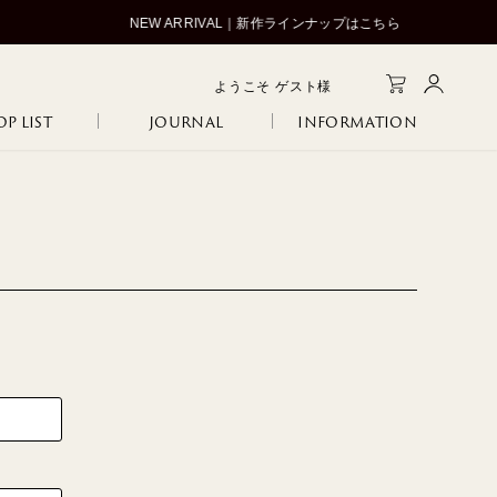
ようこそ
ゲスト
様
P LIST
JOURNAL
INFORMATION
メルマガ登録
会員登録
ログイン
GA
IA
SANITARY
ERI
R
COLINA
NCO
105