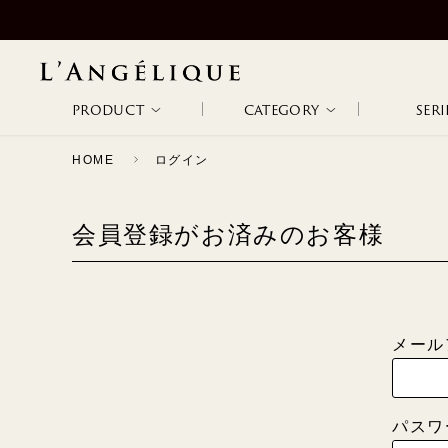
PRODUCT
CATEGORY
SERI
HOME
ログイン
ALL
NON WIRE
WIRE BRA
WODA
METAPHORE
NEW ARRIVAL
会員登録がお済みのお客様
BRA
RANKING
SALE
SLIP &
BODY SUITS
ETHOS
PATHOS
CAMISOLE
メール
CAPRICHOSA
TAGLI
パス