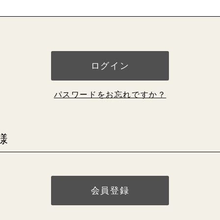
必
須
TERRACE
MILO
RYT
)
ログイン
パスワードをお忘れですか？
様
会員登録