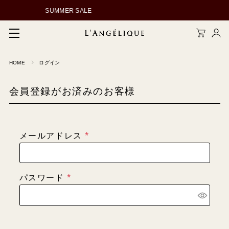
SUMMER SALE
NEW ARR
HOME
ログイン
メルマガ登録
会員登録
会員登録がお済みのお客様
ログイン
メールアドレス
(
必
須
パスワード
)
(
必
須
)