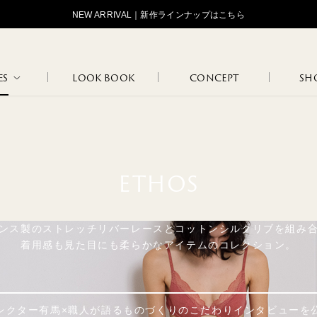
NEW ARRIVAL｜新作ラインナップはこちら
ES
LOOK BOOK
CONCEPT
SHO
STANDARD
OJOJOJ
HIP HUNG
LOGOS
TAN
MAR
ETHOS
LOUNGE
FLO
ンス製のストレッチリバーレースとコットンシルクリブを組み
INNER WEAR
MARCEL
JANINE
WEAR
BLA
着用感も見た目にも柔らかなアイテムのコレクション。
NATURE
102
108
レクター有馬×職人が語るものづくりのこだわりインタビューを