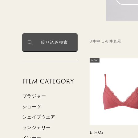
BLUE＆
GENTLE
GREEN2
GENTLE
8
件中
1
-
8
件表示
絞り込み検索
MUSETTE
SILK FRAISE
NEW
ITEM CATEGORY
ブラジャー
ショーツ
シェイプウエア
ランジェリー
ETHOS
インナー