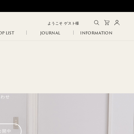
ようこそ
ゲスト
様
P LIST
JOURNAL
INFORMATION
メルマガ登録
会員登録
ログイン
CLOSE
GA
IA
SANITARY
ERI
R
合わせ
COLINA
NCO
105
公開中