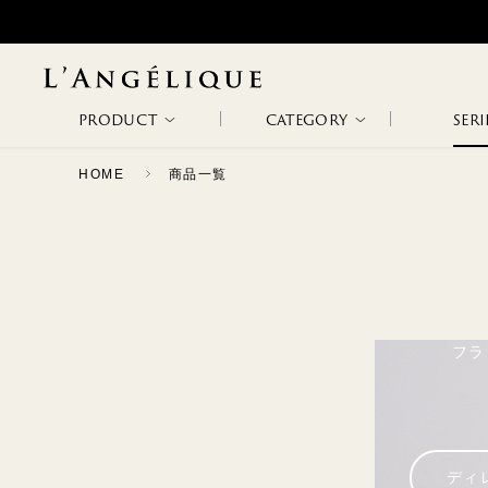
PRODUCT
CATEGORY
SERI
HOME
商品一覧
ALL
NON WIRE
WIRE BRA
WODA
METAPHORE
NEW ARRIVAL
BRA
RANKING
SALE
SLIP &
BODY SUITS
ETHOS
PATHOS
フラ
CAMISOLE
CAPRICHOSA
TAGLI
ディ