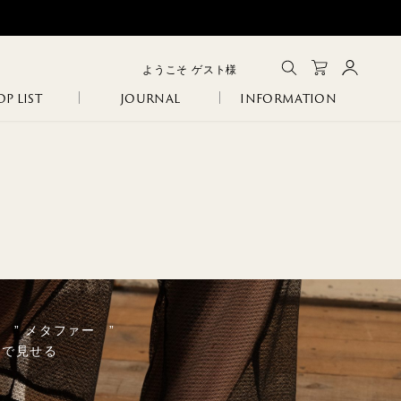
ようこそ
ゲスト
様
P LIST
JOURNAL
INFORMATION
メルマガ登録
会員登録
ログイン
CLOSE
GA
IA
SANITARY
ERI
R
COLINA
NCO
” メタファー ”
トで見せる
105