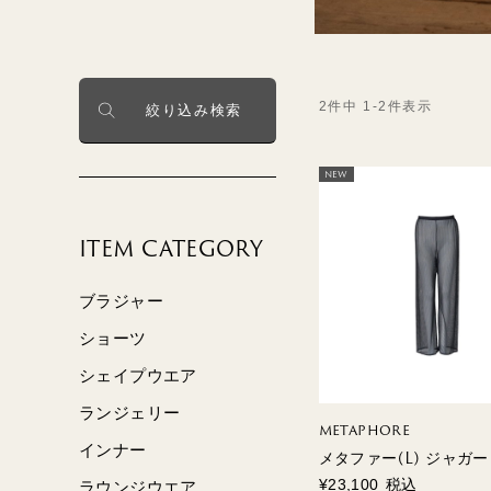
BLUE＆
GENTLE
GREEN2
GENTLE
2
件中
1
-
2
件表示
絞り込み検索
NEW
MUSETTE
SILK FRAISE
ITEM CATEGORY
ブラジャー
ショーツ
シェイプウエア
ランジェリー
METAPHORE
インナー
メタファー(L) ジャガ
¥
23,100
税込
ラウンジウエア