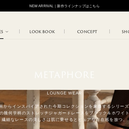
NEW ARRIVAL｜新作ラインナップはこちら
ES
LOOK BOOK
CONCEPT
SHO
STANDARD
OJOJOJ
HIP HUNG
LOGOS
TAN
MAR
METAPHORE
LOUNGE
FLO
INNER WEAR
MARCEL
LOUNGE WEAR
JANINE
WEAR
BLA
画からインスパイアされた今期コレクションを象徴するシリーズ 
の幾何学柄のストレッチジャガードレースをブラック＆ホワイ
繊細なレースの美しさは肌に乗せるとピュアな存在感を放つ。
NATURE
102
108