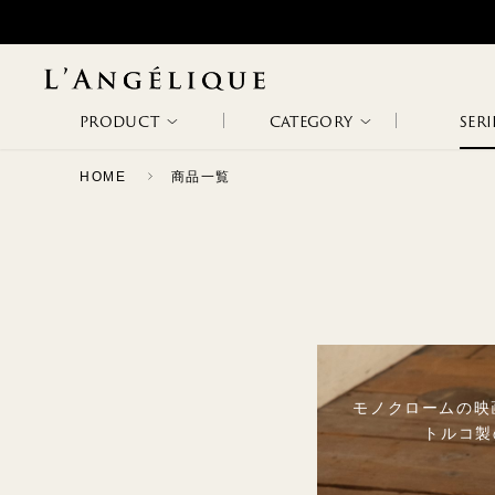
PRODUCT
CATEGORY
SERI
HOME
商品一覧
ALL
NON WIRE
WIRE BRA
WODA
METAPHORE
NEW ARRIVAL
BRA
RANKING
SALE
SLIP &
BODY SUITS
ETHOS
PATHOS
CAMISOLE
モノクロームの映
トルコ製
CAPRICHOSA
TAGLI