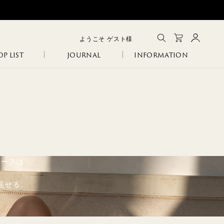
ようこそ
ゲスト
様
P LIST
JOURNAL
INFORMATION
メルマガ登録
会員登録
ログイン
CLOSE
GA
IA
SANITARY
ERI
R
レースは
COLINA
NCO
見せる。
105