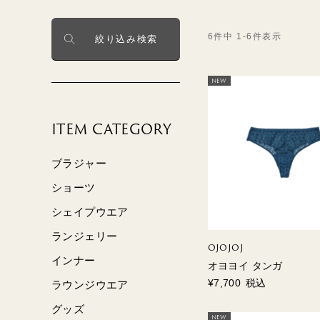
6
件中
1
-
6
件表示
絞り込み検索
BLUE＆
GENTLE
GREEN2
GENTLE
NEW
ITEM CATEGORY
MUSETTE
SILK FRAISE
ブラジャー
ショーツ
シェイプウエア
ランジェリー
OJOJOJ
インナー
オヨヨイ タンガ
¥
7,700
税込
ラウンジウエア
グッズ
NEW