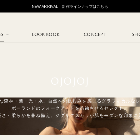
NEW ARRIVAL｜新作ラインナップはこちら
ES
LOOK BOOK
CONCEPT
SHO
STANDARD
OJOJOJ
HIP HUNG
LOGOS
TAN
MAR
OJOJOJ
LOUNGE
FLO
な森林・葉・光・水、自然への親しみを感じるグラフィカルな
INNER WEAR
MARCEL
JANINE
WEAR
BLA
ポーランドのフォークアートを彷彿させるセレクト。
軽さ・柔らかを兼ね備え、ジグザグスカラが肌をモダンな印象に
NATURE
102
108