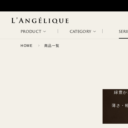
PRODUCT
CATEGORY
SERI
HOME
商品一覧
ALL
NON WIRE
WIRE BRA
WODA
METAPHORE
NEW ARRIVAL
BRA
RANKING
SALE
SLIP &
BODY SUITS
ETHOS
PATHOS
緑豊か
CAMISOLE
薄さ・
CAPRICHOSA
TAGLI