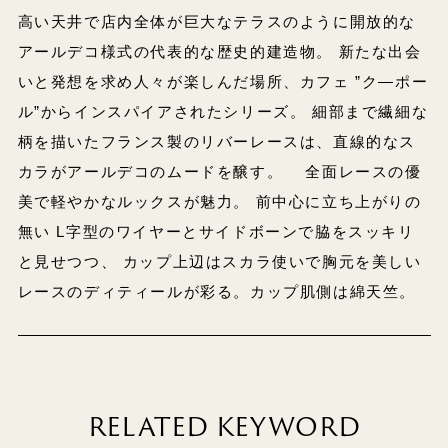
高い天井で店内全体が巨大なテラスのように開放的な
アールデコ様式の代表的な歴史的建造物。 新たな出会
いと発想を求め人々が楽しんだ場所、カフェ ”ク―ポー
ル”からインスパイアされたシリーズ。 細部まで繊細な
柄を描いたフランス製のリバーレースは、直線的なス
カラがアールデコのムードを醸す。 全面レースの優
美で軽やかなルックスが魅力。 前中心に立ち上がりの
無い L字型のワイヤーとサイドボーンで脇をスッキリ
と見せつつ、 カップ上辺はスカラ使いで胸元を美しい
レースのディティールが彩る。カップ肌側は綿天竺。
RELATED KEYWORD