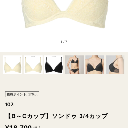
1
/
7
獲得ポイント:
170
pt
102
【B～Cカップ】ソンドゥ 3/4カップ
¥
18,700