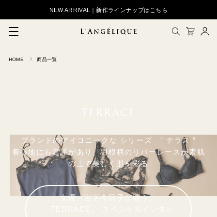
NEW ARRIVAL｜新作ラインナップはこちら
HOME
商品一覧
メルマガ登録
会員登録
ログイン
CLOSE
TERRACE
ブランドのアイコニックな シリーズ ” テラス ”
着心地にも定評があり、羽根柄のリバーレースが素肌
の上で美しく肌を彩る
女優・宮下今日子が纏う、
「TERRACE」 スペシャルインタビ