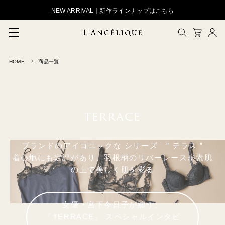
NEW ARRIVAL｜新作ラインナップはこちら
HOME
商品一覧
メルマガ登録
会員登録
ログイン
CLOSE
TERRACE
ブランドのアイコニックな シリーズ ” テラス ”
着心地にも定評があり、羽根柄のリバーレースが素肌
の上で美しく肌を彩る
女優・宮下今日子が纏う、
「TERRACE」 スペシャルインタビ