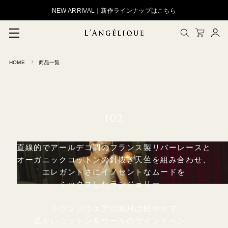
NEW ARRIVAL｜新作ラインナップはこちら
HOME
商品一覧
メルマガ登録
会員登録
ログイン
CLOSE
102
直線的でアールデコ調のフランス製リバーレースと
オーガニックコットンの針抜き天竺を組み合わせ、
エレガントさにイノセントなムードを
ミックスしたランジェリー。
ラウンジウエアの素材は軽やかで
温かいコットン＆ウールのウインドペン。