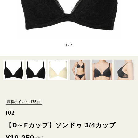
1
/
7
獲得ポイント:
175
pt
102
【D～Fカップ】ソンドゥ 3/4カップ
¥
19,250