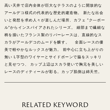
高い天井で店内全体が巨大なテラスのように開放的な
アールデコ様式の代表的な歴史的建造物。 新たな出会
いと発想を求め人々が楽しんだ場所、カフェ ”ク―ポー
ル”からインスパイアされたシリーズ。 細部まで繊細な
柄を描いたフランス製のリバーレースは、直線的なス
カラがアールデコのムードを醸す。 全面レースの優
美で軽やかなルックスが魅力。 前中心に立ち上がりの
無い L字型のワイヤーとサイドボーンで脇をスッキリ
と見せつつ、 カップ上辺はスカラ使いで胸元を美しい
レースのディティールが彩る。カップ肌側は綿天竺。
RELATED KEYWORD