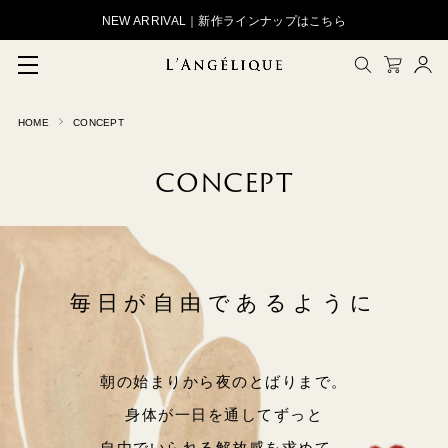
NEW ARRIVAL｜新作ラインナップはこちら
HOME
CONCEPT
メルマガ登録
会員登録
CONCEPT
ログイン
CLOSE
毎日が自由であるように
朝の始まりから夜のとばりまで。
身体が一日を通してずっと
自由でいられる解放感を求めて。