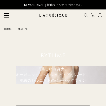
NEW ARRIVAL｜新作ラインナップはこちら
HOME
商品一覧
メルマガ登録
会員登録
ログイン
CLOSE
RYTHME
「美しい等身大」
オーガニックコットンのピュアなムードに
洗練のシルエットのベーシックライン