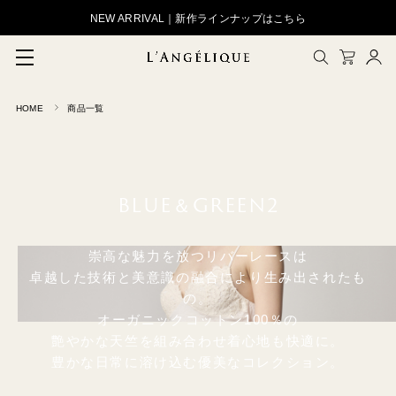
NEW ARRIVAL｜新作ラインナップはこちら
HOME
商品一覧
メルマガ登録
会員登録
ログイン
CLOSE
BLUE＆GREEN2
崇高な魅力を放つリバーレースは
卓越した技術と美意識の融合により生み出されたも
の。
オーガニックコットン100％の
艶やかな天竺を組み合わせ着心地も快適に。
豊かな日常に溶け込む優美なコレクション。