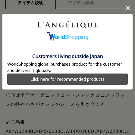
アイテム説明
アイテム詳細
崇高な魅力を放つリバーレースは卓越した技術と美意
識の融合により生み出されたもの。
艶やかなオーガニックコットン100％の天竺を組み合わ
せ、着心地も快適に。豊かな日常に溶け込む優美なコ
レクション。
フランス製のクラシカルなコードレースが胸元を彩る
メガネタイプのブラジャー。
肌側は全面オーガニックコットンでマカロニストラッ
プの軽やかさがカップのレースを引き立てる。
※旧品番
AB4A0200B,AB4A0200C,AB4A0200D,AB4A0200E,L