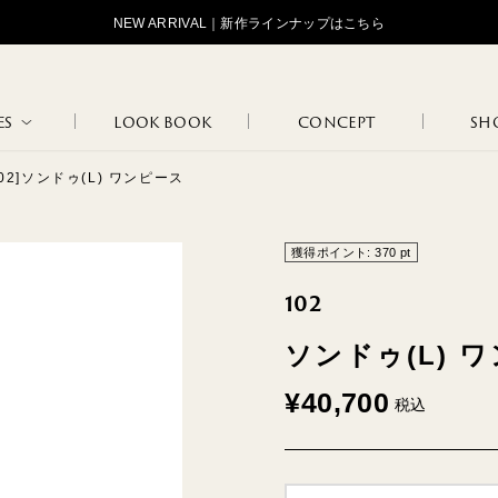
NEW ARRIVAL｜新作ラインナップはこちら
ES
LOOK BOOK
CONCEPT
SHO
102]ソンドゥ(L) ワンピース
STANDARD
OJOJOJ
HIP HUNG
LOGOS
TAN
MAR
獲得ポイント:
370
pt
102
ソンドゥ(L) 
LOUNGE
FLO
INNER WEAR
MARCEL
JANINE
WEAR
BLA
¥
40,700
税込
NATURE
102
108