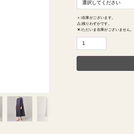
○
在庫がございます。
TERRACE
MILO
RYT
△
残りわずかです。
✕
ただいま在庫がございません。