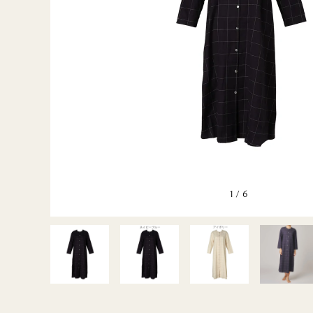
BLUE＆
GENTLE
GREEN2
GENTLE
MUSETTE
SILK FRAISE
1
/
6