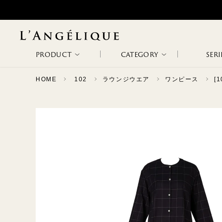
PRODUCT
CATEGORY
SERI
HOME
102
ラウンジウエア
ワンピース
[
ALL
NON WIRE
WIRE BRA
WODA
METAPHORE
NEW ARRIVAL
BRA
RANKING
SALE
SLIP &
BODY SUITS
ETHOS
PATHOS
CAMISOLE
CAPRICHOSA
TAGLI