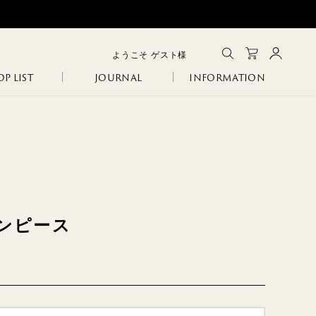
ようこそ
ゲスト
様
P LIST
JOURNAL
INFORMATION
メルマガ登録
会員登録
ログイン
CLOSE
GA
IA
SANITARY
ERI
ワンピース
R
COLINA
NCO
105