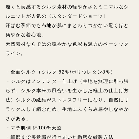
履くと実感するシルク素材の軽やかさとミニマルなシ
ルエットが人気の〈スタンダードショーツ〉
汗ばむ季節でも布地が肌にまとわりつかない驚くほど
爽やかな着心地。
天然素材ならではの穏やかな色彩も魅力のベーシック
ライン。
・全面シルク（シルク 92％/ポリウレタン8％）
・シルクはノンテンター仕上げ（生地を無理に引っ張
らず、シルク本来の風合いを生かした極上の仕上げ方
法）シルクの繊維がストレスフリーになり、自然にリ
ラックスして縮むため、生地にふくらみ感やしなやか
さがある。
・マチ肌側 綿100%天竺
・細部まで美意識が行き届いた緻密な縫製方法