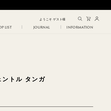
ようこそ
ゲスト
様
P LIST
JOURNAL
INFORMATION
メルマガ登録
会員登録
ログイン
CLOSE
GA
IA
SANITARY
ERI
ェントル タンガ
R
COLINA
NCO
105