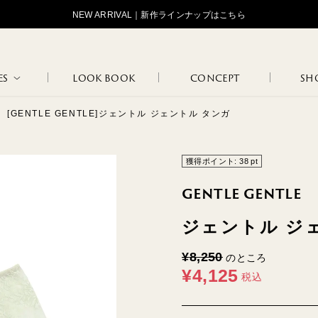
NEW ARRIVAL｜新作ラインナップはこちら
ES
LOOK BOOK
CONCEPT
SHO
[GENTLE GENTLE]ジェントル ジェントル タンガ
STANDARD
OJOJOJ
HIP HUNG
LOGOS
TAN
MAR
獲得ポイント:
38
pt
GENTLE GENTLE
ジェントル ジ
LOUNGE
FLO
INNER WEAR
MARCEL
JANINE
WEAR
BLA
¥
8,250
のところ
¥
4,125
税込
NATURE
102
108