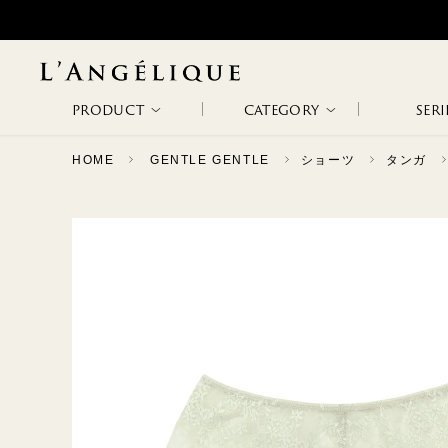
PRODUCT
CATEGORY
SERI
HOME
GENTLE GENTLE
ショーツ
タンガ
ALL
NON WIRE
WIRE BRA
WODA
METAPHORE
NEW ARRIVAL
BRA
RANKING
SALE
SLIP &
BODY SUITS
ETHOS
PATHOS
CAMISOLE
CAPRICHOSA
TAGLI