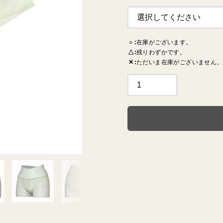
TERRACE
MILO
RYT
○
在庫がございます。
△
残りわずかです。
✕
ただいま在庫がございません。