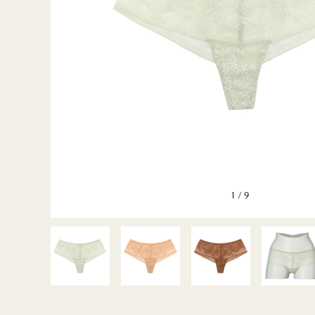
BLUE＆
GENTLE
GREEN2
GENTLE
MUSETTE
SILK FRAISE
1
/
9