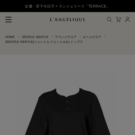
女優・宮下今日子 × ランジェリーク「TERRACE」
HOME
GENTLE GENTLE
ラウンジウエア
ルームウエア
メルマガ登録
[GENTLE GENTLE]ジェントル ジェントル(L) トップス
会員登録
ログイン
CLOSE