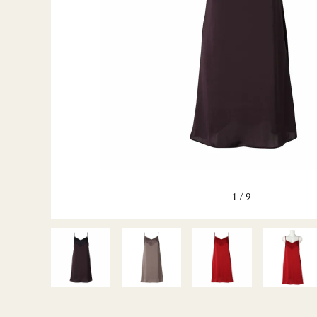
BLUE＆
GENTLE
GREEN2
GENTLE
MUSETTE
SILK FRAISE
1
/
9