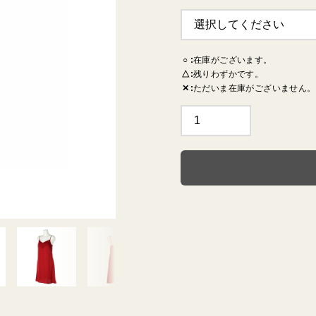
TERRACE
MILO
RYT
○
在庫がございます。
△
残りわずかです。
✕
ただいま在庫がございません。