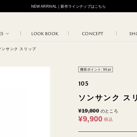
NEW ARRIVAL｜新作ラインナップはこちら
ES
LOOK BOOK
CONCEPT
SHO
5]ソンサンク スリップ
STANDARD
OJOJOJ
HIP HUNG
LOGOS
TAN
MAR
獲得ポイント:
90
pt
105
ソンサンク ス
LOUNGE
FLO
INNER WEAR
MARCEL
JANINE
WEAR
BLA
¥
19,800
のところ
¥
9,900
税込
NATURE
102
108