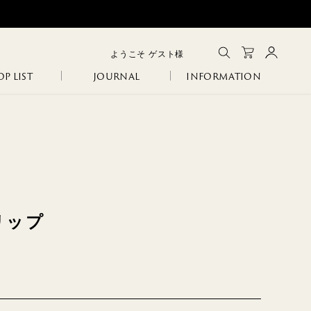
ようこそ
ゲスト
様
P LIST
JOURNAL
INFORMATION
メルマガ登録
会員登録
ログイン
CLOSE
GA
IA
SANITARY
ERI
リップ
R
COLINA
NCO
105