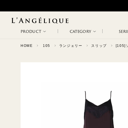
PRODUCT
CATEGORY
SERI
HOME
105
ランジェリー
スリップ
[10
ALL
NON WIRE
WIRE BRA
WODA
METAPHORE
NEW ARRIVAL
BRA
RANKING
SALE
SLIP &
BODY SUITS
ETHOS
PATHOS
CAMISOLE
CAPRICHOSA
TAGLI