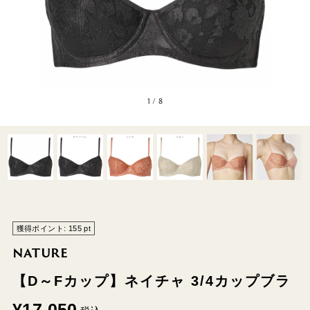
1
/
8
獲得ポイント:
155
pt
NATURE
【D～Fカップ】ネイチャ 3/4カップブラ
¥
17,050