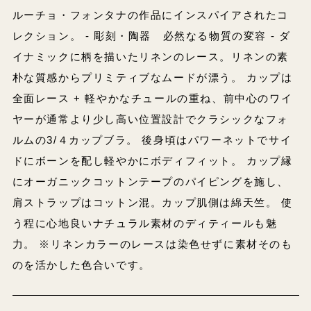
ルーチョ・フォンタナの作品にインスパイアされたコ
レクション。 - 彫刻・陶器 必然なる物質の変容 - ダ
イナミックに柄を描いたリネンのレース。リネンの素
朴な質感からプリミティブなムードが漂う。 カップは
全面レース + 軽やかなチュールの重ね、前中心のワイ
ヤーが通常より少し高い位置設計でクラシックなフォ
ルムの3/４カップブラ。 後身頃はパワーネットでサイ
ドにボーンを配し軽やかにボディフィット。 カップ縁
にオーガニックコットンテープのパイピングを施し、
肩ストラップはコットン混。カップ肌側は綿天竺。 使
う程に心地良いナチュラル素材のディティールも魅
力。 ※リネンカラーのレースは染色せずに素材そのも
のを活かした色合いです。