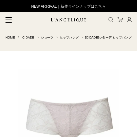
NEW ARRIVAL｜新作ラインナップはこちら
HOME
CIDADE
ショーツ
ヒップハング
[CIDADE]シダーデ ヒップハング
メルマガ登録
会員登録
ログイン
CLOSE