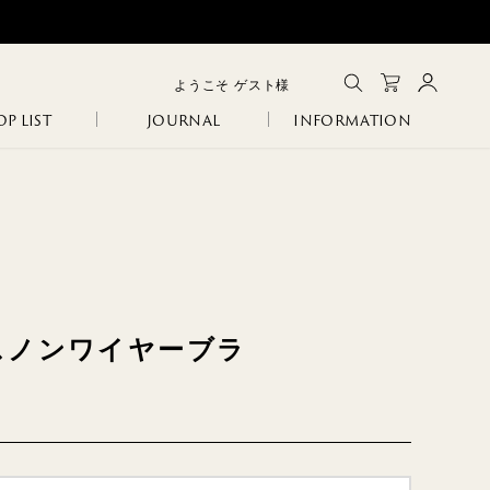
ようこそ
ゲスト
様
P LIST
JOURNAL
INFORMATION
メルマガ登録
会員登録
ログイン
CLOSE
GA
IA
SANITARY
ERI
スノンワイヤーブラ
R
COLINA
NCO
105