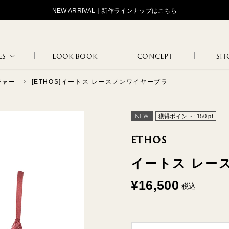
NEW ARRIVAL｜新作ラインナップはこちら
ES
LOOK BOOK
CONCEPT
SHO
ジャー
[ETHOS]イートス レースノンワイヤーブラ
STANDARD
OJOJOJ
HIP HUNG
LOGOS
TAN
MAR
NEW
獲得ポイント:
150
pt
ETHOS
イートス レー
LOUNGE
FLO
INNER WEAR
MARCEL
JANINE
WEAR
BLA
¥
16,500
税込
NATURE
102
108