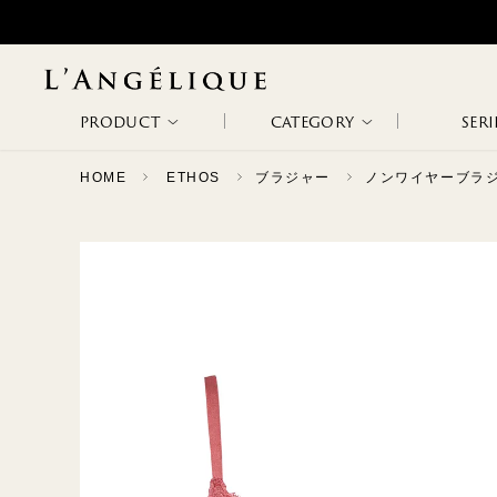
PRODUCT
CATEGORY
SERI
HOME
ETHOS
ブラジャー
ノンワイヤーブラ
ALL
NON WIRE
WIRE BRA
WODA
METAPHORE
NEW ARRIVAL
BRA
RANKING
SALE
SLIP &
BODY SUITS
ETHOS
PATHOS
CAMISOLE
CAPRICHOSA
TAGLI