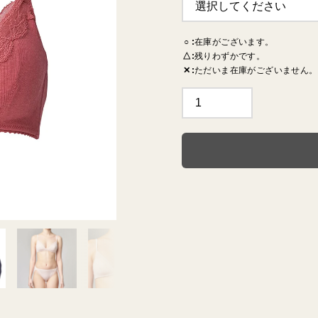
○
在庫がございます。
TERRACE
MILO
RYT
△
残りわずかです。
✕
ただいま在庫がございません。