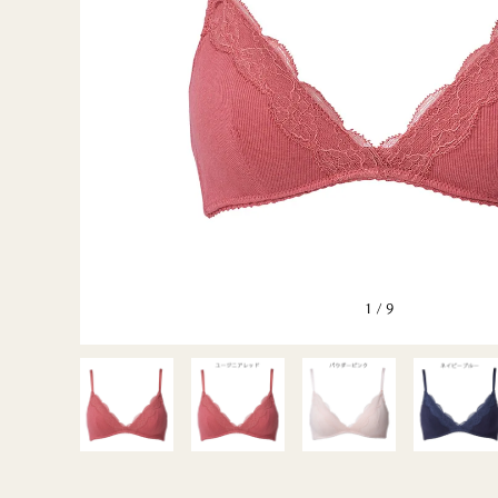
BLUE＆
GENTLE
GREEN2
GENTLE
MUSETTE
SILK FRAISE
1
/
9