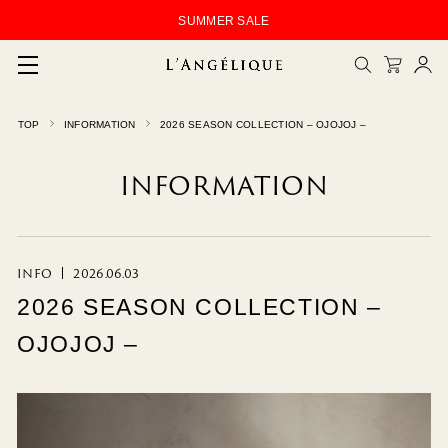
SUMMER SALE
メルマガ登録
TOP
INFORMATION
2026 SEASON COLLECTION – OJOJOJ –
会員登録
INFORMATION
ログイン
CLOSE
INFO
2026.06.03
2026 SEASON COLLECTION –
OJOJOJ –