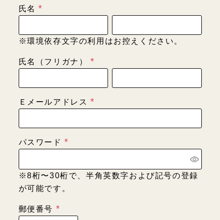
氏名
(
必
※環境依存文字の利用はお控えください。
須
)
氏名（フリガナ）
(
必
須
Ｅメールアドレス
)
(
必
須
パスワード
)
(
必
※8桁〜30桁で、半角英数字および記号の登録
須
が可能です。
)
郵便番号
(