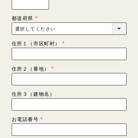
必
須
都道府県
)
(
必
須
住所１（市区町村）
)
(
必
須
住所２（番地）
)
(
必
須
住所３（建物名）
)
お電話番号
(
必