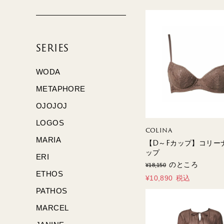
SERIES
WODA
METAPHORE
OJOJOJ
LOGOS
COLINA
MARIA
【D～Fカップ】コリーナ
ップ
ERI
のところ
¥
18,150
ETHOS
¥
10,890
税込
PATHOS
MARCEL