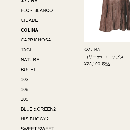
JANINE
FLOR BLANCO
CIDADE
COLINA
CAPRICHOSA
COLINA
TAGLI
コリーナ(L)トップス
NATURE
¥
23,100
税込
BUCHI
102
108
105
BLUE＆GREEN2
HIS BUGGY2
SWEET SWEET