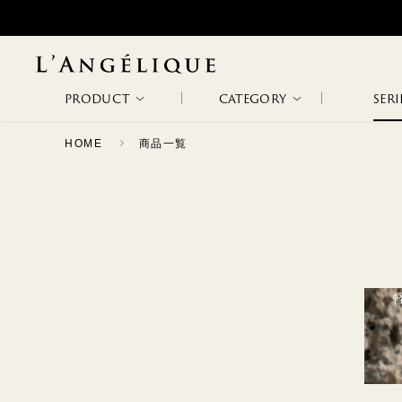
PRODUCT
CATEGORY
SERI
HOME
商品一覧
ALL
NON WIRE
WIRE BRA
WODA
METAPHORE
NEW ARRIVAL
BRA
RANKING
SALE
SLIP &
BODY SUITS
ETHOS
PATHOS
CAMISOLE
CAPRICHOSA
TAGLI