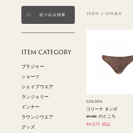
10
件中
1
-
10
件表示
絞り込み検索
BLUE＆
GENTLE
GREEN2
GENTLE
ITEM CATEGORY
MUSETTE
SILK FRAISE
ブラジャー
ショーツ
シェイプウエア
ランジェリー
COLINA
インナー
コリーナ タンガ
のところ
ラウンジウエア
¥
9,350
¥
4,675
税込
グッズ