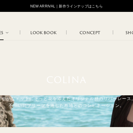
NEW ARRIVAL｜新作ラインナップはこちら
ES
LOOK BOOK
CONCEPT
SHO
STANDARD
OJOJOJ
HIP HUNG
LOGOS
TAN
MAR
COLINA
LOUNGE
FLO
INNER WEAR
MARCEL
JANINE
WEAR
BLA
軽やかなドットにそっと花を添えたオリジナル柄のリバーレース
不揃いにプリーツを施した布地とのコンビネーション。
NATURE
102
108