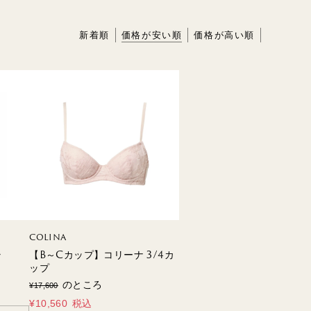
新着順
価格が安い順
価格が高い順
HME
BIO
COLINA
ラ
【B～Cカップ】コリーナ 3/4カ
ップ
のところ
¥
17,600
¥
10,560
税込