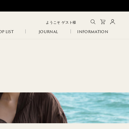
ようこそ
ゲスト
様
P LIST
JOURNAL
INFORMATION
メルマガ登録
会員登録
ログイン
CLOSE
GA
IA
SANITARY
ERI
R
COLINA
NCO
。
105