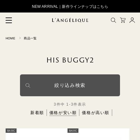
NEW ARRIVAL｜新作ラインナップはこちら
HOME
商品一覧
メルマガ登録
会員登録
HIS BUGGY2
ログイン
CLOSE
絞り込み検索
3
件中
1
-
3
件表示
新着順
価格が安い順
価格が高い順
BASIC
BASIC