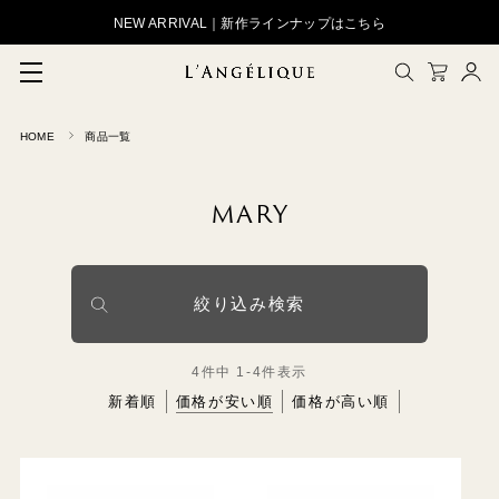
NEW ARRIVAL｜新作ラインナップはこちら
HOME
商品一覧
メルマガ登録
会員登録
MARY
ログイン
CLOSE
絞り込み検索
4
件中
1
-
4
件表示
新着順
価格が安い順
価格が高い順