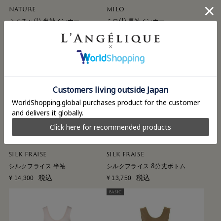
NATURE
MILO
ネイチャ(I) 半袖インナー
ミロ(I) 長袖インナー
税込
税込
¥
16,500
¥
16,500
BASIC
BASIC
SILK FRAISE
SILK FRAISE
シルクフライス 半袖
シルクフライス 8分丈ボトム
税込
税込
¥
14,300
¥
13,750
BASIC