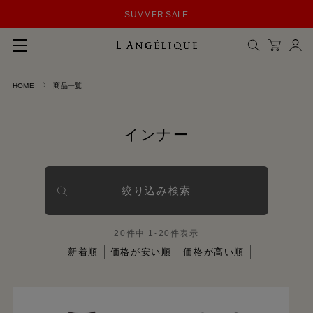
SUMMER SALE
HOME
商品一覧
メルマガ登録
会員登録
インナー
ログイン
CLOSE
絞り込み検索
20
件中
1
-
20
件表示
新着順
価格が安い順
価格が高い順