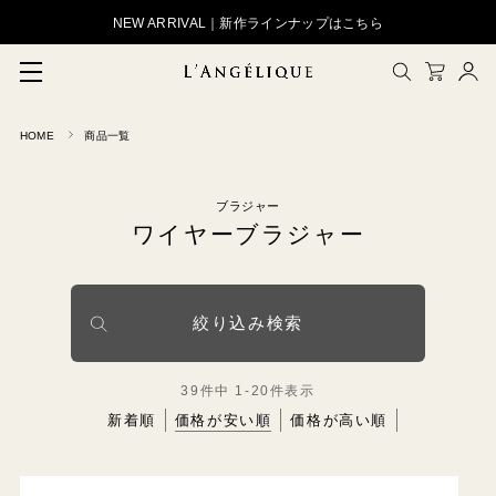
NEW ARRIVAL｜新作ラインナップはこちら
HOME
商品一覧
メルマガ登録
会員登録
ブラジャー
ログイン
CLOSE
ワイヤーブラジャー
絞り込み検索
39
件中
1
-
20
件表示
新着順
価格が安い順
価格が高い順