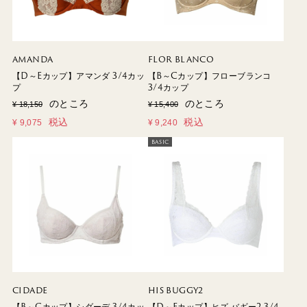
AMANDA
FLOR BLANCO
【D～Eカップ】アマンダ 3/4カッ
【B～Cカップ】フローブランコ
プ
3/4カップ
のところ
のところ
¥
18,150
¥
15,400
税込
税込
¥
9,075
¥
9,240
BASIC
CIDADE
HIS BUGGY2
【B～Cカップ】シダーデ 3/4カッ
【D～Fカップ】ヒズ バギー2 3/4