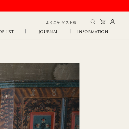
ようこそ
ゲスト
様
P LIST
JOURNAL
INFORMATION
メルマガ登録
会員登録
ログイン
CLOSE
GA
IA
SANITARY
ERI
R
COLINA
NCO
105