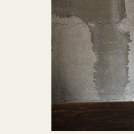
BLUE＆
GENTLE
GREEN2
GENTLE
MUSETTE
SILK FRAISE