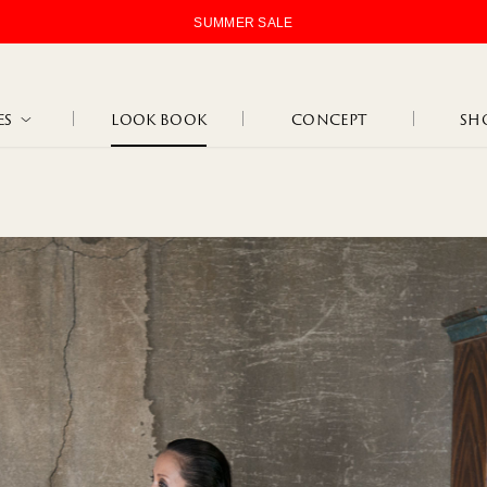
NEW ARRIVAL｜新作ラインナップはこちら
ES
LOOK BOOK
CONCEPT
SHO
STANDARD
OJOJOJ
HIP HUNG
LOGOS
TAN
MAR
LOUNGE
FLO
INNER WEAR
MARCEL
JANINE
WEAR
BLA
NATURE
102
108