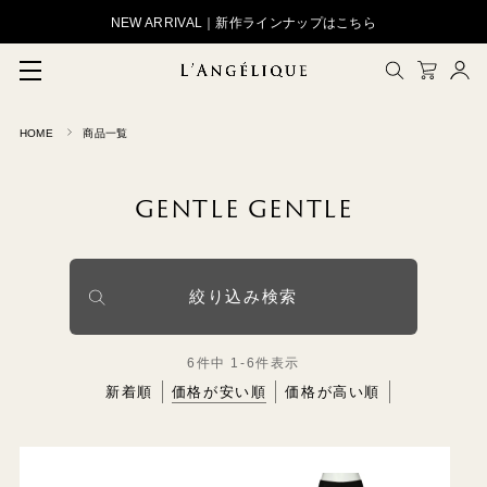
NEW ARRIVAL｜新作ラインナップはこちら
HOME
商品一覧
メルマガ登録
会員登録
GENTLE GENTLE
ログイン
CLOSE
絞り込み検索
6
件中
1
-
6
件表示
新着順
価格が安い順
価格が高い順