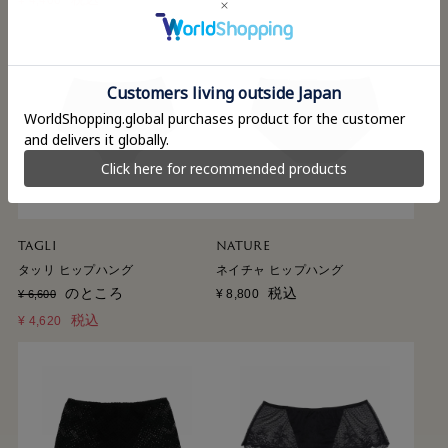
¥
4,400
TAGLI
NATURE
タッリ ヒップハング
ネイチャ ヒップハング
のところ
税込
¥
8,800
¥
6,600
税込
¥
4,620