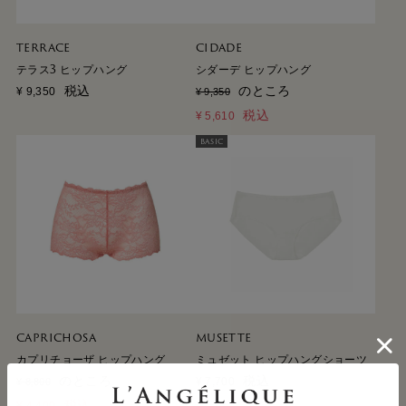
TERRACE
CIDADE
テラス3 ヒップハング
シダーデ ヒップハング
税込
のところ
¥
9,350
¥
9,350
税込
¥
5,610
BASIC
CAPRICHOSA
MUSETTE
カプリチョーザ ヒップハング
ミュゼット ヒップハングショーツ
のところ
税込
¥
7,700
¥
8,800
税込