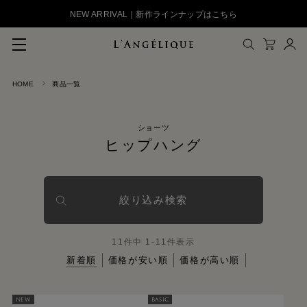
NEW ARRIVAL｜新作ラインナップはこちら
HOME
商品一覧
メルマガ登録
会員登録
ショーツ
ログイン
CLOSE
ヒップハング
絞り込み検索
11
件中
1
-
11
件表示
新着順
価格が安い順
価格が高い順
NEW
BASIC