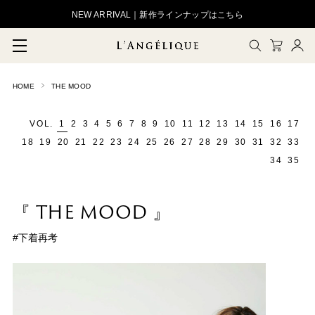
NEW ARRIVAL｜新作ラインナップはこちら
HOME
THE MOOD
メルマガ登録
会員登録
VOL.
1
2
3
4
5
6
7
8
9
10
11
12
13
14
15
16
17
ログイン
CLOSE
18
19
20
21
22
23
24
25
26
27
28
29
30
31
32
33
34
35
『 THE MOOD 』
#下着再考