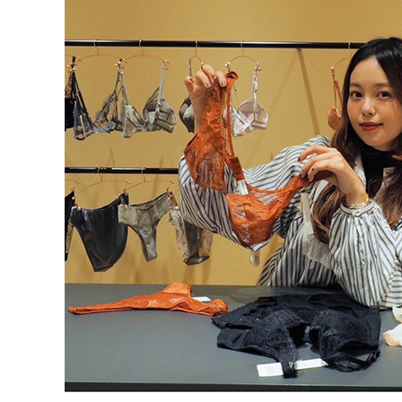
BLUE＆
GENTLE
GREEN2
GENTLE
MUSETTE
SILK FRAISE