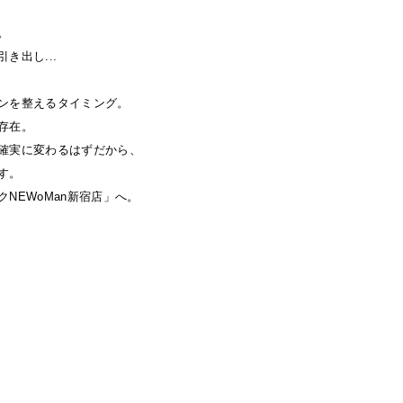
。
き出し...
ンを整えるタイミング。
存在。
確実に変わるはずだから、
す。
NEWoMan新宿店」へ。