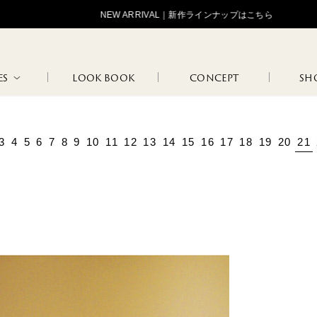
NEW ARRIVAL｜新作ラインナップはこちら
ES
LOOK BOOK
CONCEPT
SHO
3
4
5
6
7
8
9
10
11
12
13
14
15
16
17
18
19
20
21
STANDARD
OJOJOJ
HIP HUNG
LOGOS
TAN
MAR
LOUNGE
FLO
INNER WEAR
MARCEL
JANINE
WEAR
BLA
NATURE
102
108