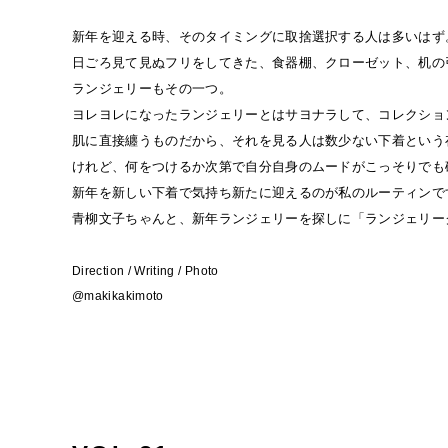
新年を迎える時、そのタイミングに取捨選択する人は多いはず
日ごろ見て見ぬフリをしてきた、食器棚、クローゼット、机の引
ランジェリーもその一つ。
ヨレヨレになったランジェリーとはサヨナラして、コレクショ
肌に直接纏うものだから、それを見る人は数少ない下着という
けれど、何をつけるか次第で自分自身のムードがこっそりでも
新年を新しい下着で気持ち新たに迎えるのが私のルーティンで
青柳文子ちゃんと、新年ランジェリーを探しに「ランジェリーク
Direction / Writing / Photo
@makikakimoto