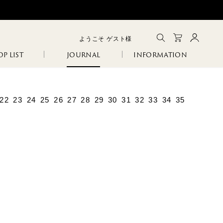
ようこそ
ゲスト
様
P LIST
JOURNAL
INFORMATION
メルマガ登録
会員登録
ログイン
CLOSE
22
23
24
25
26
27
28
29
30
31
32
33
34
35
GA
IA
SANITARY
ERI
R
COLINA
NCO
105