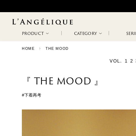
PRODUCT
CATEGORY
SERI
HOME
THE MOOD
ALL
VOL.
1
2
NON WIRE
WIRE BRA
WODA
METAPHORE
NEW ARRIVAL
BRA
『 THE MOOD 』
RANKING
SALE
#下着再考
SLIP &
BODY SUITS
ETHOS
PATHOS
CAMISOLE
CAPRICHOSA
TAGLI